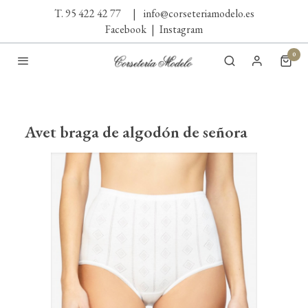
T. 95 422 42 77
|
info@corseteriamodelo.es
Facebook
|
Instagram
0
Avet braga de algodón de señora