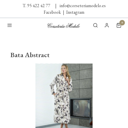
T. 95 422 42 77
|
info@corseteriamodelo.es
Facebook
|
Instagram
0
Bata Abstract