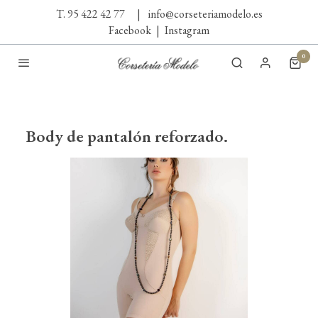
T. 95 422 42 77
|
info@corseteriamodelo.es
Facebook
|
Instagram
0
Body de pantalón reforzado.