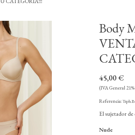
SU CATEGORÍA!!!
Body M
VENTA
CATEG
45,00 €
(IVA General 21% 
Referencia:
Trph.B
El sujetador de 
Nude