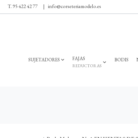
T. 95 422 42 77
|
info@corseteriamodelo.es
FAJAS
SUJETADORES
BODIS
REDUCTORAS