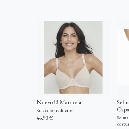
Nuevo !!! Manuela
Selm
Capa
Sujetador reductor
46,90 €
Selmar
costu