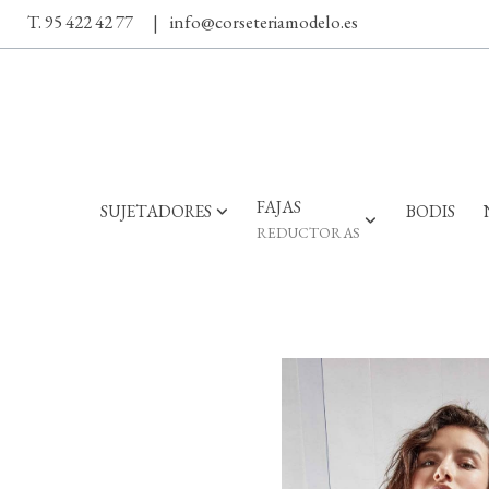
T. 95 422 42 77
|
info@corseteriamodelo.es
FAJAS
SUJETADORES
BODIS
REDUCTORAS
Gisela Sujetador Eco