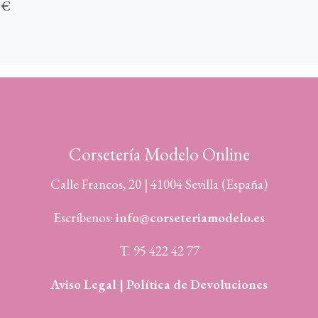
 €
Corsetería Modelo Online
Calle Francos, 20 | 41004 Sevilla (España)
Escríbenos:
info@corseteriamodelo.es
T. 95 422 42 77
Aviso Legal |
Política de Devoluciones