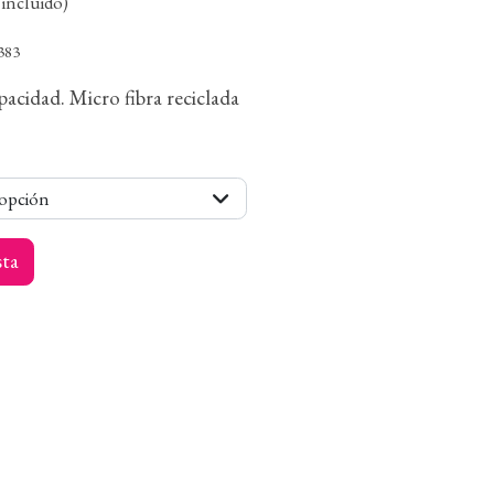
incluido)
383
pacidad. Micro fibra reciclada
 opción
sta