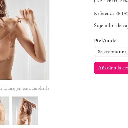
(IVA General 21% 
Referencia:
Gs.1/0
Sujetador de ca
Piel/nude
Selecciona una
Añadir a la ce
de la imagen para ampliarla