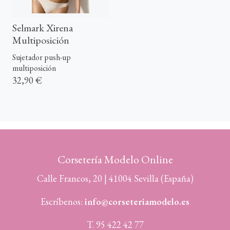
Selmark Xirena
Multiposición
Sujetador push-up
multiposición
32,90 €
Corsetería Modelo Online
Calle Francos, 20 | 41004 Sevilla (España)
Escríbenos:
info@corseteriamodelo.es
T. 95 422 42 77