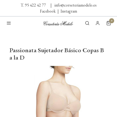
T. 95 422 42 77
|
info@corseteriamodelo.es
Facebook
|
Instagram
0
Passionata Sujetador Básico Copas B
a la D