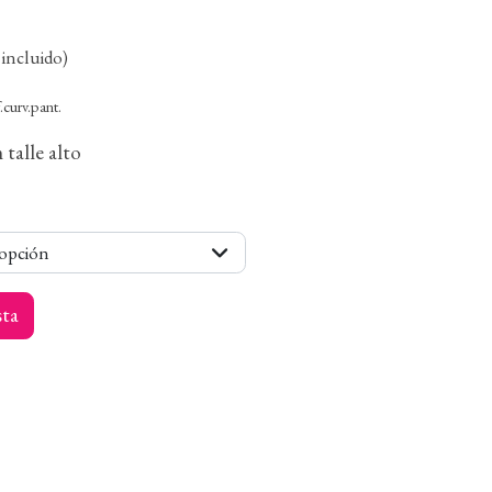
incluido)
f.curv.pant.
 talle alto
 opción
sta