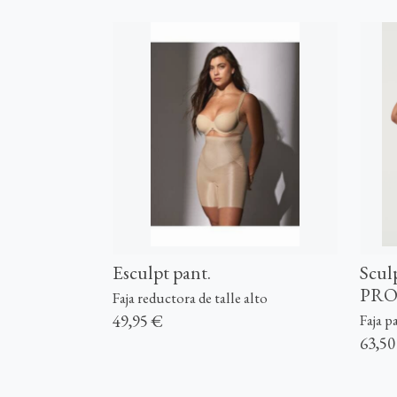
Esculpt pant.
Scul
PR
Faja reductora de talle alto
49,95 €
Faja 
63,50