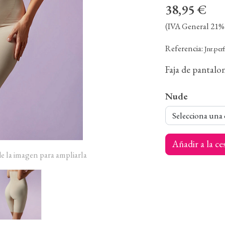
38,95 €
(IVA General 21% 
Referencia:
Jnr.per
Faja de pantalon
Nude
Selecciona una
Añadir a la ce
de la imagen para ampliarla