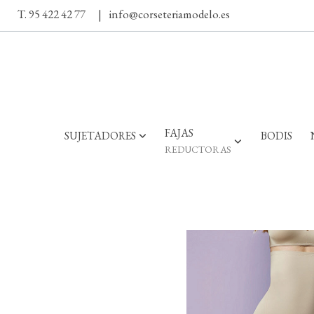
T. 95 422 42 77
|
info@corseteriamodelo.es
FAJAS
SUJETADORES
BODIS
REDUCTORAS
Perfect Curves- Nº 1 EN VENTAS