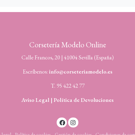
Corsetería Modelo Online
Calle Francos, 20 | 41004 Sevilla (España)
Escríbenos:
info@corseteriamodelo.es
T. 95 422 42 77
Aviso Legal |
Política de Devoluciones
 legal
Política de cookies
Gestión de cookies
Condiciones de co