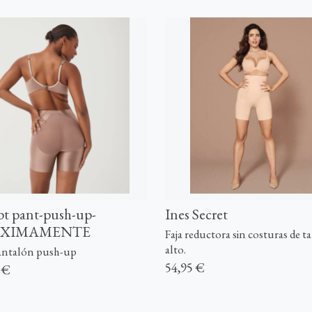
pt pant-push-up-
Ines Secret
OXIMAMENTE
Faja reductora sin costuras de ta
alto.
pantalón push-up
54,95 €
 €