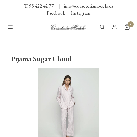
T. 95 422 42 77
|
info@corseteriamodelo.es
Facebook
|
Instagram
0
Pijama Sugar Cloud