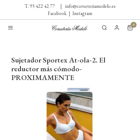
T. 95 422 42 77
|
info@corseteriamodelo.es
Facebook
|
Instagram
0
Sujetador Sportex At-ola-2. El
reductor más cómodo-
PROXIMAMENTE