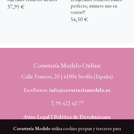
perfecto, número uno en
37,95 €
ventas!!!
54,50 €
Corsetería Modelo Online
Calle Francos, 20 | 41004 Sevilla (España)
Escríbenos:
info@corseteriamodelo.es
T. 95 422 42 77
Aviso Legal |
Política de Devoluciones
Corsetería Modelo
utiliza cookies propias y terceros para