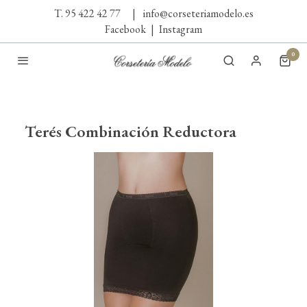
T. 95 422 42 77
|
info@corseteriamodelo.es
Facebook
|
Instagram
0
Terés Combinación Reductora